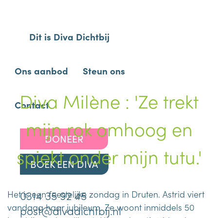
Dit is Diva Dichtbij
Ons aanbod
Steun ons
Diva Milène : 'Ze trekt
Contact
mijn rok omhoog en
DONEER
spiekt onder mijn tutu.'
BOEK EEN DIVA
0314 35 92 45
Het is een feestelijke zondag in Druten. Astrid viert
vandaag haar jubileum. Ze woont inmiddels 50
post@divadichtbij.nl